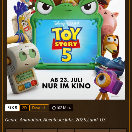
FSK 0
2D
Deutsch
102 Min.
Genre:
Animation, Abenteuer
Jahr:
2025
Land:
US