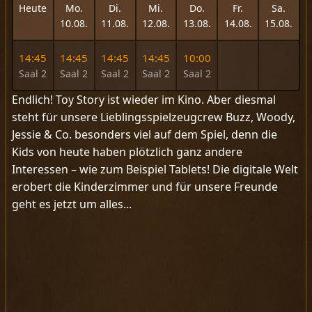
Heute
Mo.
Di.
Mi.
Do.
Fr.
Sa.
10.08.
11.08.
12.08.
13.08.
14.08.
15.08.
14:45
14:45
14:45
14:45
10:00
Saal 2
Saal 2
Saal 2
Saal 2
Saal 2
Endlich! Toy Story ist wieder im Kino. Aber diesmal
steht für unsere Lieblingsspielzeugcrew Buzz, Woody,
Jessie & Co. besonders viel auf dem Spiel, denn die
Kids von heute haben plötzlich ganz andere
Interessen – wie zum Beispiel Tablets! Die digitale Welt
erobert die Kinderzimmer und für unsere Freunde
geht es jetzt um alles...