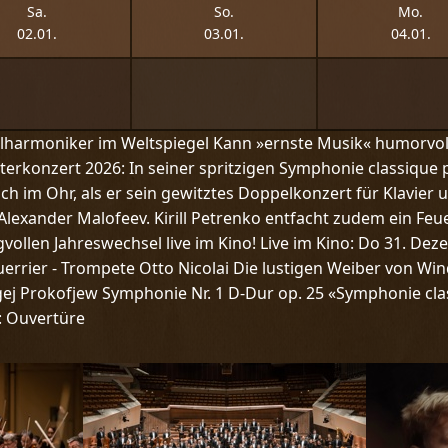
Sa.
So.
Mo.
02.01.
03.01.
04.01.
ilharmoniker im Weltspiegel Kann »ernste Musik« humorvoll
esterkonzert 2026: In seiner spritzigen Symphonie classiqu
ch im Ohr, als er sein gewitztes Doppelkonzert für Klavier
Alexander Malofeev. Kirill Petrenko entfacht zudem ein Feu
vollen Jahreswechsel live im Kino! Live im Kino: Do 31. Dez
Guerrier - Trompete Otto Nicolai Die lustigen Weiber von W
gej Prokofjew Symphonie Nr. 1 D-Dur op. 25 «Symphonie class
: Ouvertüre